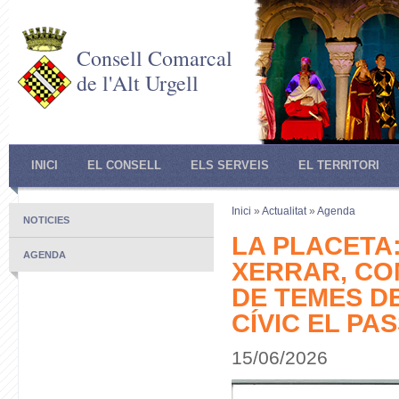
Consell Comarcal
de l'Alt Urgell
INICI
EL CONSELL
ELS SERVEIS
EL TERRITORI
Inici
»
Actualitat
»
Agenda
NOTICIES
LA PLACETA:
AGENDA
XERRAR, CO
DE TEMES DE
CÍVIC EL PA
15/06/2026