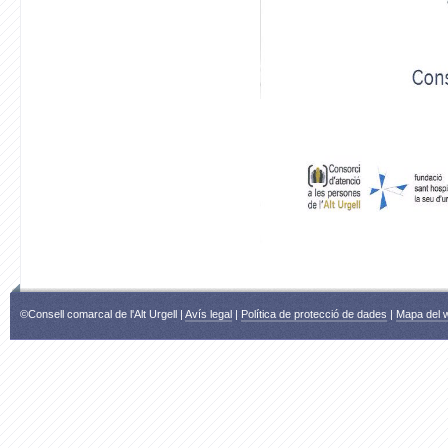
©Consell comarcal de l'Alt Urgell |
Avís legal
|
Política de protecció de dades
|
Mapa del 