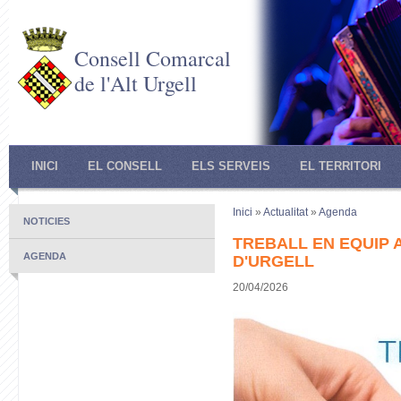
Consell Comarcal
de l'Alt Urgell
INICI
EL CONSELL
ELS SERVEIS
EL TERRITORI
Inici
»
Actualitat
»
Agenda
NOTICIES
TREBALL EN EQUIP 
AGENDA
D'URGELL
20/04/2026