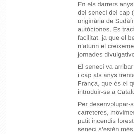
En els darrers anys,
del seneci del cap (
originària de Sudàf
autòctones. Es trac
facilitat, ja que el 
n’aturin el creixem
jornades divulgativ
El seneci va arribar
i cap als anys trent
França, que és el qu
introduir-se a Cata
Per desenvolupar-se
carreteres, movimen
patit incendis fores
seneci s’estén més 