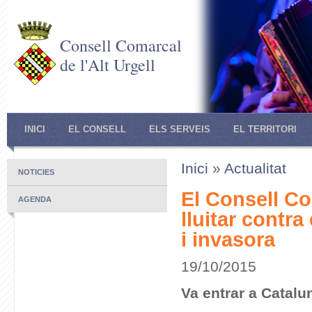
Consell Comarcal
de l'Alt Urgell
INICI
EL CONSELL
ELS SERVEIS
EL TERRITORI
Inici
»
Actualitat
NOTICIES
El Consell Co
AGENDA
lluitar contra
i invasora
19/10/2015
Va entrar a Catalu