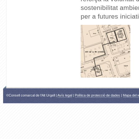
sostenibilitat ambie
per a futures inicia
©Consell comarcal de l'Alt Urgell |
Avís legal
|
Política de protecció de dades
|
Mapa del 