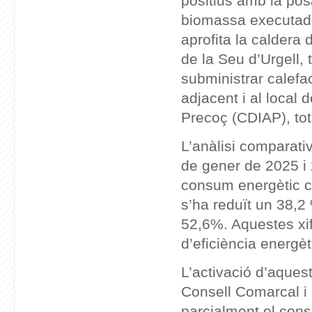
positius amb la po
biomassa executada
aprofita la caldera
de la Seu d’Urgell, t
subministrar calefac
adjacent i al local
Precoç (CDIAP), tots
L’anàlisi comparati
de gener de 2025 i 
consum energètic 
s’ha reduït un 38,2
52,6%. Aquestes xif
d’eficiència energèt
L’activació d’aquest
Consell Comarcal i l
parcialment el con