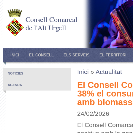
Consell Comarcal
de l'Alt Urgell
INICI
EL CONSELL
ELS SERVEIS
EL TERRITORI
Inici
»
Actualitat
NOTICIES
El Consell Co
AGENDA
38% el consum
amb biomass
24/02/2026
El Consell Comarcal 