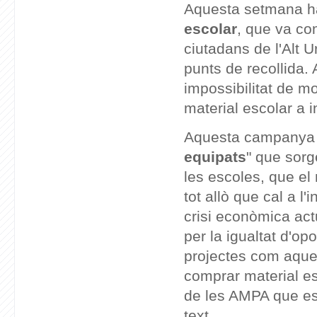
Aquesta setmana ha 
escolar
, que va com
ciutadans de l'Alt U
punts de recollida
impossibilitat de m
material escolar a i
Aquesta campanya
equipats
" que sorg
les escoles, que el
tot allò que cal a l
crisi econòmica actu
per la igualtat d'op
projectes com aqu
comprar material es
de les AMPA que est
text.