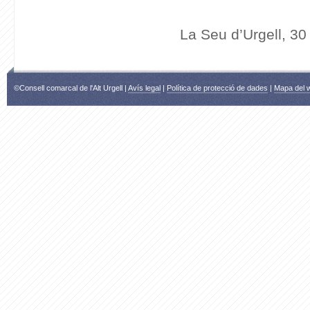
La Seu d’Urgell, 3
©Consell comarcal de l'Alt Urgell |
Avís legal
|
Política de protecció de dades
|
Mapa del 