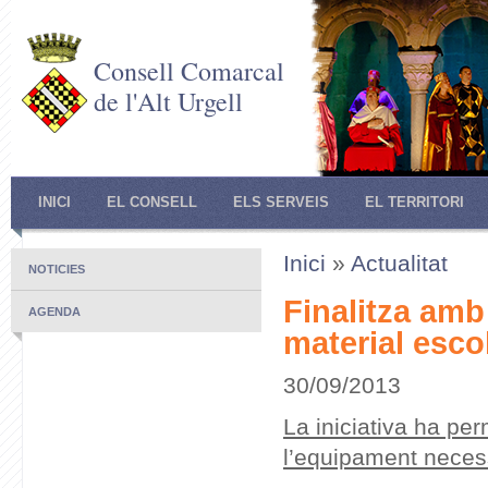
Consell Comarcal
de l'Alt Urgell
INICI
EL CONSELL
ELS SERVEIS
EL TERRITORI
Inici
»
Actualitat
NOTICIES
Finalitza amb
AGENDA
material escol
30/09/2013
La iniciativa ha pe
l’equipament neces