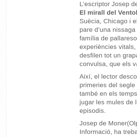
L’escriptor Josep d
El mirall del Vento
Suècia, Chicago i e
pare d’una nissaga 
família de pallares
experiències vitals,
desfilen tot un gra
convulsa, que els va
Així, el lector desc
primeries del segle 
també en els temps d
jugar les mules de 
episodis.
Josep de Moner(Olp,
Informació, ha treba