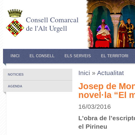
Consell Comarcal
de l'Alt Urgell
INICI
EL CONSELL
ELS SERVEIS
EL TERRITORI
Inici
»
Actualitat
NOTICIES
Josep de Mone
AGENDA
novel·la “El m
16/03/2016
L’obra de l’escrip
el Pirineu