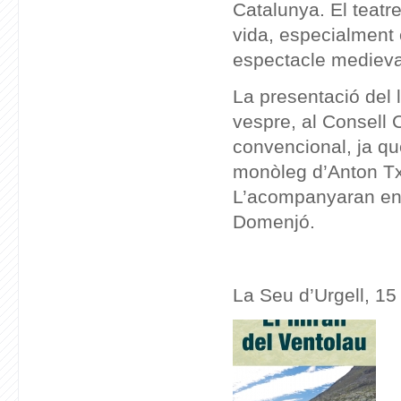
Catalunya
. El teat
vida, especialment 
espectacle medieval
La presentació del l
vespre, al Consell 
convencional, ja qu
monòleg d’Anton Txè
L’acompanyaran en l
Domenjó.
La Seu d’Urgell, 1