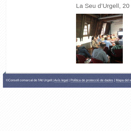
La Seu d’Urgell, 2
©Consell comarcal de l'Alt Urgell |
Avís legal
|
Política de protecció de dades
|
Mapa del 