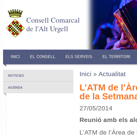
Consell Comarcal
de l'Alt Urgell
INICI
EL CONSELL
ELS SERVEIS
EL TERRITORI
Inici
»
Actualitat
NOTICIES
L’ATM de l’Àr
AGENDA
de la Setmana
27/05/2014
Reunió amb els alc
L’ATM de l’Àrea de 