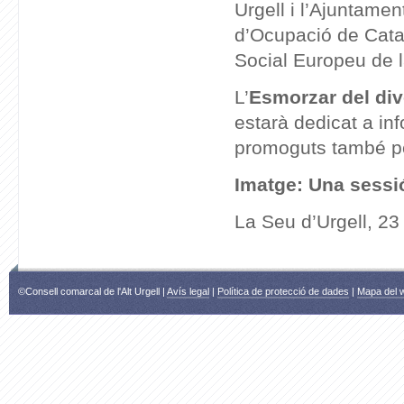
Urgell i l’Ajuntame
d’Ocupació de Catalu
Social Europeu de 
L’
Esmorzar del di
estarà dedicat a in
promoguts també pe
Imatge: Una sessi
La Seu d’Urgell, 23
©Consell comarcal de l'Alt Urgell |
Avís legal
|
Política de protecció de dades
|
Mapa del 