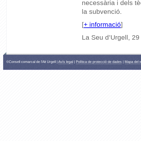
necessària i dels tè
la subvenció.
[
+ informació
]
La Seu d’Urgell, 2
©Consell comarcal de l'Alt Urgell |
Avís legal
|
Política de protecció de dades
|
Mapa del 