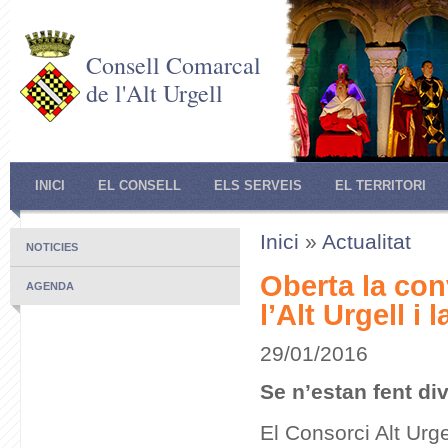
Consell Comarcal
de l'Alt Urgell
INICI
EL CONSELL
ELS SERVEIS
EL TERRITORI
Inici
»
Actualitat
NOTICIES
Oberta la con
AGENDA
l’Alt Urgell i
29/01/2016
Se n’estan fent div
El Consorci Alt Ur