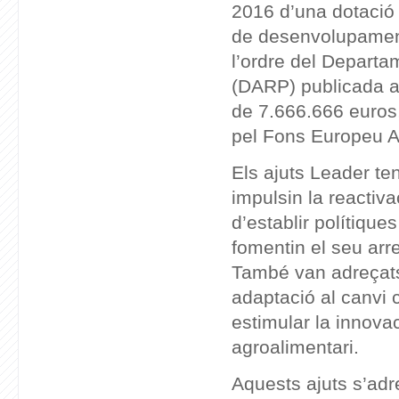
2016 d’una dotació
de desenvolupament
l’ordre del Departa
(DARP) publicada a
de 7.666.666 euros,
pel Fons Europeu A
Els ajuts Leader te
impulsin la reactiv
d’establir polítique
fomentin el seu arr
També van adreçats 
adaptació al canvi c
estimular la innova
agroalimentari.
Aquests ajuts s’adr