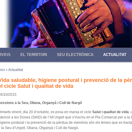
RVEIS
EL TERRITORI
SEU ELECTRÒNICA
ACTUALITAT
nici
»
Actualitat
Vida saludable, higiene postural i prevenció de la 
el cicle Salut i qualitat de vida
16/10/2015
essions a la Seu, Oliana, Organyà i Coll de Nargó
imarts vinent, dia 20 d’octubre, es posa en marxa el cicle
Salut i qualitat de vida
, 
tenció a les Dones (SIAD) de l’Alt Urgell que s’inscriu en el Pla Comarcal per a la I
igiene postural i la prevenció de la pèrdua de memòria són els temes que es trac
 la Seu d’Urgell, Oliana, Organyà i Coll de Nargó.