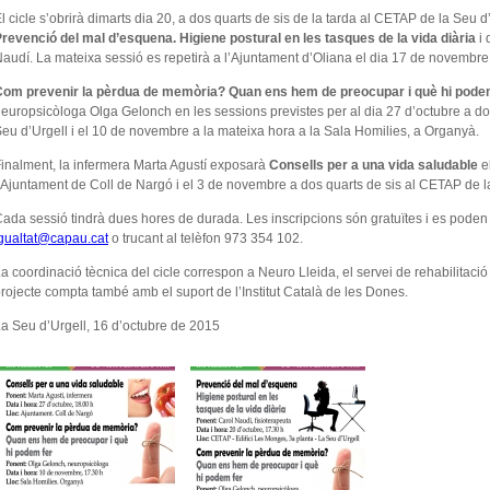
l cicle s’obrirà dimarts dia 20, a dos quarts de sis de la tarda al CETAP de la Seu d
revenció del mal d’esquena. Higiene postural en les tasques de la vida diària
i 
audí. La mateixa sessió es repetirà a l’Ajuntament d’Oliana el dia 17 de novembre 
Com prevenir la pèrdua de memòria? Quan ens hem de preocupar i què hi pode
europsicòloga Olga Gelonch en les sessions previstes per al dia 27 d’octubre a dos
eu d’Urgell i el 10 de novembre a la mateixa hora a la Sala Homilies, a Organyà.
inalment, la infermera Marta Agustí exposarà
Consells per a una vida saludable
el
’Ajuntament de Coll de Nargó i el 3 de novembre a dos quarts de sis al CETAP de l
ada sessió tindrà dues hores de durada. Les inscripcions són gratuïtes i es poden 
gualtat@capau.cat
o trucant al telèfon 973 354 102.
a coordinació tècnica del cicle correspon a Neuro Lleida, el servei de rehabilitació
rojecte compta també amb el suport de l’Institut Català de les Dones.
a Seu d’Urgell, 16 d’octubre de 2015