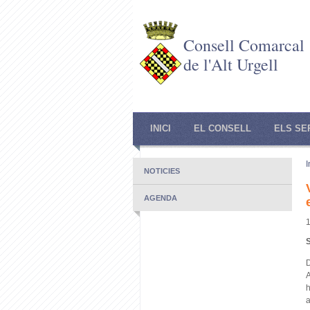
Consell Comarcal
de l'Alt Urgell
INICI
EL CONSELL
ELS SE
I
NOTICIES
AGENDA
S
D
A
h
a