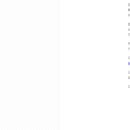
E
P
N
n
S
F
l
C
i
L
p
L