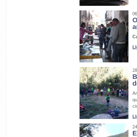
06
O
a
Ca
Ll
28
B
d
Am
qu
ci
Ll
24
E