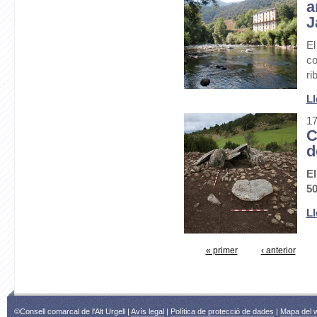
a
J
El
co
ri
Ll
17
C
d
El
50
Ll
« primer
‹ anterior
©Consell comarcal de l'Alt Urgell |
Avís legal
|
Política de protecció de dades
|
Mapa del 