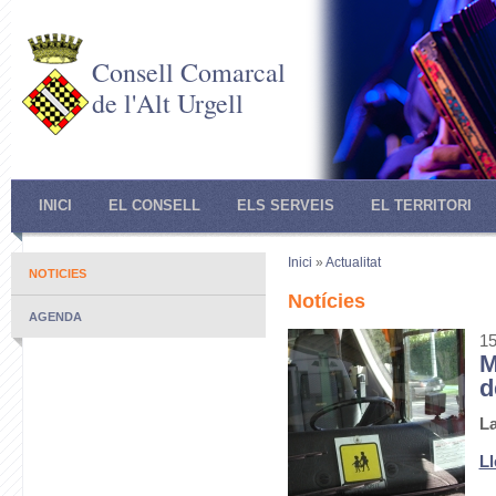
Consell Comarcal
de l'Alt Urgell
INICI
EL CONSELL
ELS SERVEIS
EL TERRITORI
Inici
»
Actualitat
NOTICIES
Notícies
AGENDA
15
M
d
La
Ll