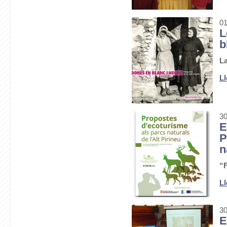
01
L
b
La
Ll
30
E
P
n
“F
Ll
30
E