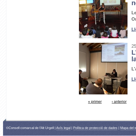
n
Le
O
Ll
25
L
l
L’
Ll
« primer
‹ anterior
©Consell comarcal de l'Alt Urgell |
Avís legal
|
Política de protecció de dades
|
Mapa del 