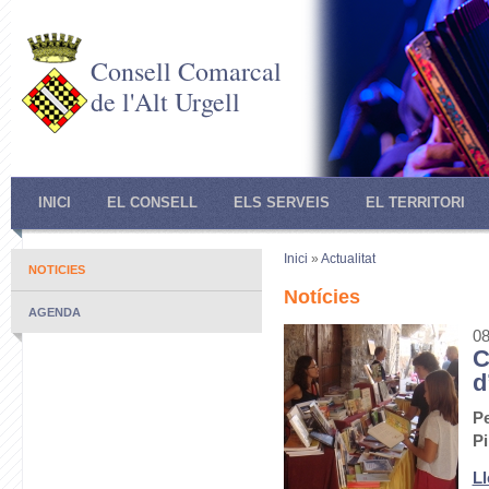
Consell Comarcal
de l'Alt Urgell
INICI
EL CONSELL
ELS SERVEIS
EL TERRITORI
Inici
»
Actualitat
NOTICIES
Notícies
AGENDA
08
C
d
Pe
Pi
Ll