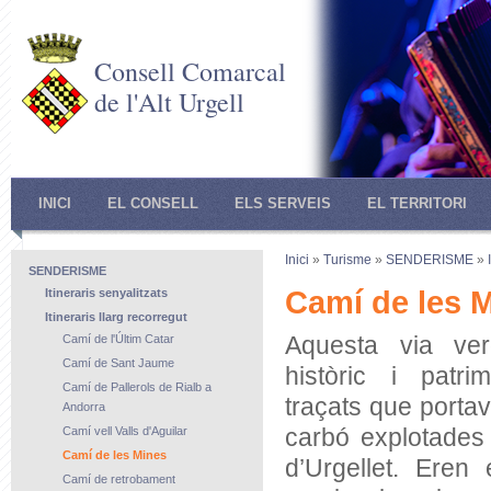
Consell Comarcal
de l'Alt Urgell
INICI
EL CONSELL
ELS SERVEIS
EL TERRITORI
Inici
»
Turisme
»
SENDERISME
»
SENDERISME
Camí de les 
Itineraris senyalitzats
Itineraris llarg recorregut
Aquesta via ver
Camí de l'Últim Catar
Camí de Sant Jaume
històric i patri
Camí de Pallerols de Rialb a
traçats que porta
Andorra
carbó explotades 
Camí vell Valls d'Aguilar
Camí de les Mines
d’Urgellet. Eren
Camí de retrobament