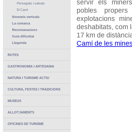
servir els miner
Perseguits i salvats
pobles propers
El Camí
explotacions min
Itineraris verticals
La comarca
deshabitats, com l
Recomanacions
17 km de distànci
Guia dificultat
Camí de les mines
Llegenda
RUTES
GASTRONOMIA I ARTESANIA
NATURA I TURISME ACTIU
CULTURA, FESTES I TRADICIONS
MUSEUS
ALLOTJAMENTS
OFICINES DE TURISME