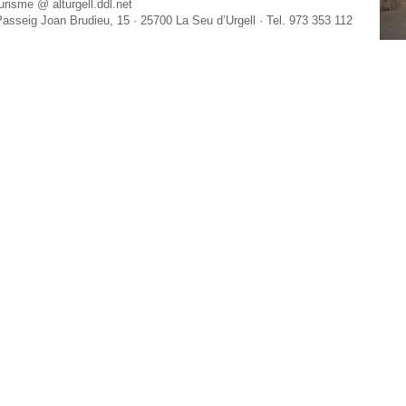
turisme
@
a
lturgell.ddl.net
asseig Joan Brudieu, 15 · 25700 La Seu d’Urgell · Tel. 973 353 112