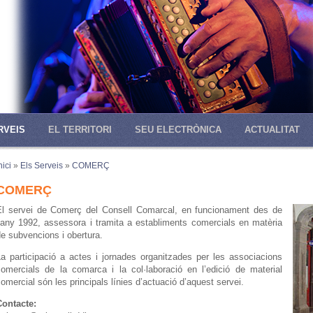
RVEIS
EL TERRITORI
SEU ELECTRÒNICA
ACTUALITAT
nici
»
Els Serveis
»
COMERÇ
COMERÇ
El servei de Comerç del Consell Comarcal, en funcionament des de
l’any 1992, assessora i tramita a establiments comercials en matèria
e subvencions i obertura.
La participació a actes i jornades organitzades per les associacions
comercials de la comarca i la col·laboració en l’edició de material
omercial són les principals línies d’actuació d’aquest servei.
Contacte: