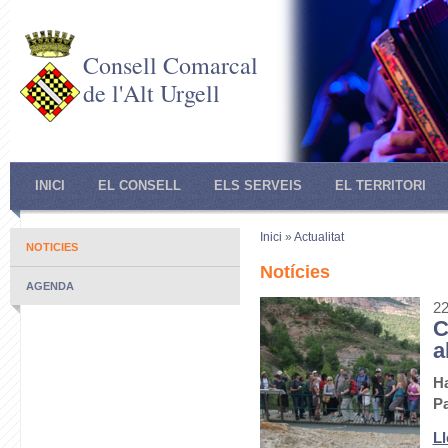
Consell Comarcal
de l'Alt Urgell
INICI
EL CONSELL
ELS SERVEIS
EL TERRITORI
Inici
»
Actualitat
NOTICIES
Notícies
AGENDA
22
C
a
Ha
Pa
Ll