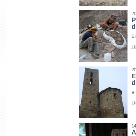
20
P
d
El
Ll
20
E
d
S’
Ll
14
A