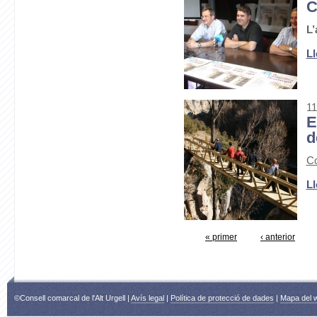
C
L’
Ll
11
E
d
Co
Ll
« primer
‹ anterior
©Consell comarcal de l'Alt Urgell |
Avís legal
|
Política de protecció de dades
|
Mapa del 