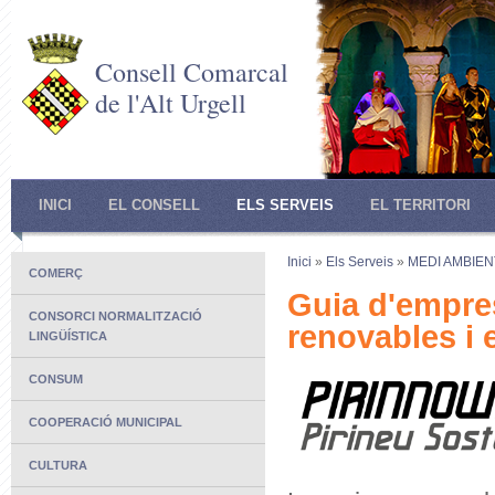
Consell Comarcal
de l'Alt Urgell
INICI
EL CONSELL
ELS SERVEIS
EL TERRITORI
Inici
»
Els Serveis
»
MEDI AMBIEN
COMERÇ
Guia d'empre
CONSORCI NORMALITZACIÓ
renovables i e
LINGÜÍSTICA
CONSUM
COOPERACIÓ MUNICIPAL
CULTURA