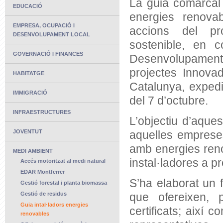
La guia comarcal d
EDUCACIÓ
energies renova
EMPRESA, OCUPACIÓ I
accions del pr
DESENVOLUPAMENT LOCAL
sostenible, en c
GOVERNACIÓ I FINANCES
Desenvolupament 
projectes Innova
HABITATGE
Catalunya, expedi
IMMIGRACIÓ
del 7 d’octubre.
INFRAESTRUCTURES
L’objectiu d’aques
JOVENTUT
aquelles empreses
amb energies reno
MEDI AMBIENT
instal·ladores a p
Accés motoritzat al medi natural
EDAR Montferrer
S’ha elaborat un 
Gestió forestal i planta biomassa
Gestió de residus
que ofereixen, 
Guia intal·ladors energies
certificats; així c
renovables